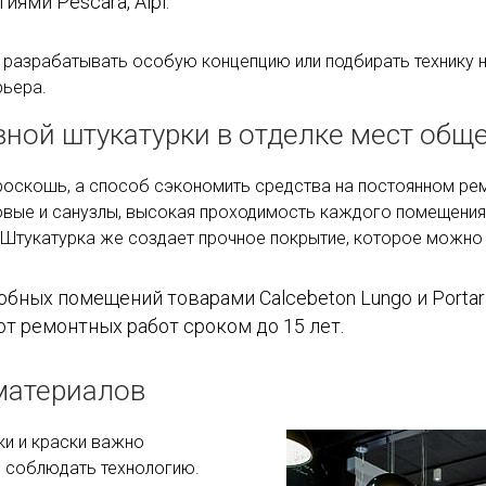
ями Pescara, Alpi.
разрабатывать особую концепцию или подбирать технику н
рьера.
вной штукатурки в отделке мест общ
роскошь, а способ сэкономить средства на постоянном ремо
адовые и санузлы, высокая проходимость каждого помещени
 Штукатурка же создает прочное покрытие, которое можн
обных помещений товарами Calcebeton Lungo и Porta
от ремонтных работ сроком до 15 лет.
 материалов
ки и краски важно
и соблюдать технологию.