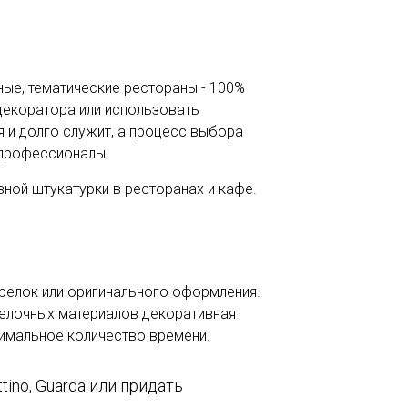
ные, тематические рестораны - 100%
декоратора или использовать
 и долго служит, а процесс выбора
 профессионалы.
вной штукатурки в ресторанах и кафе.
арелок или оригинального оформления.
делочных материалов декоративная
симальное количество времени.
ino, Guarda или придать