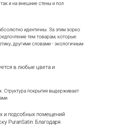
ак и на внешние стены и пол.
абсолютно идентичны. За этим зорко
редпочтение тем товарам, которые
тику, другими словами - экологичным
уется в любые цвета и
ях. Структура покрытия выдерживает
ами.
ых и подсобных помещений
 PuranSatin. Благодаря.