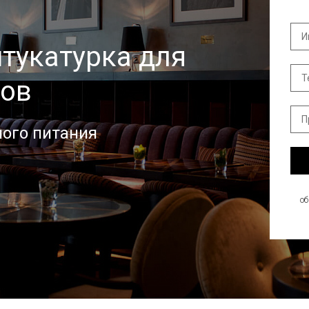
тукатурка для
нов
ого питания
о