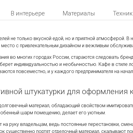
В интерьере
Материалы
Техник
лей не только вкусной едой, но и приятной атмосферой. В 
ти место с привлекательным дизайном и вежливым обслужива
ния во многих городах России, стараются следовать бренд
 берет индивидуальностью и необычностью. Кафе в стиле ло
ываются повсеместно, и у каждого предпринимателя на нача
ивной штукатурки для оформления к
долговечный материал, обладающий свойством имитировать 
собенный шарм помещению, делает его уютным.
 на руку владельцам, ведь постоянные перестановки, смен
ок существенно портят отделочный материал, скалывают по