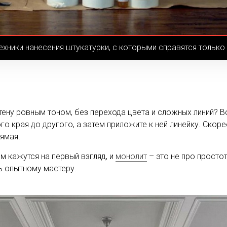
техники нанесения штукатурки, с которыми справятся только
тену ровным тоном, без перехода цвета и сложных линий? В
о края до другого, а затем приложите к ней линейку. Скоре
рямая.
м кажутся на первый взгляд, и
монолит
– это не про просто
ь опытному мастеру.