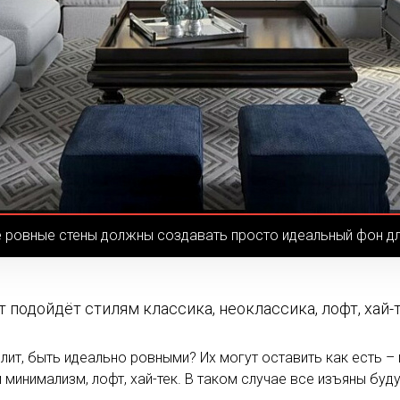
 ровные стены должны создавать просто идеальный фон дл
 подойдёт стилям классика, неоклассика, лофт, хай-
ит, быть идеально ровными? Их могут оставить как есть –
минимализм, лофт, хай-тек. В таком случае все изъяны бу