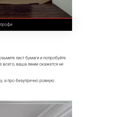
 профи
озьмите лист бумаги и попробуйте
е всего, ваша линии окажется не
ту, а про безупречно ровную