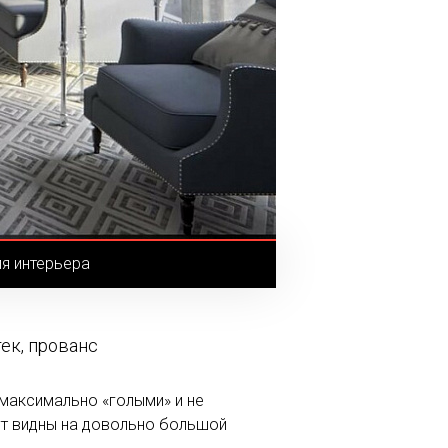
я интерьера
тек, прованс
 максимально «голыми» и не
дут видны на довольно большой