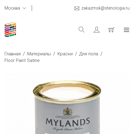
Москва
zakazmsk@stenologia.ru
/
/
/
/
Главная
Материалы
Краски
Для пола
Floor Paint Satine