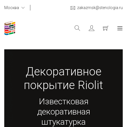
Москва
zakazmsk@stenologia.ru
Декоративное
покрытие Riolit
Известковая
декоративная
штукатурка