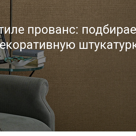
стиле прованс: подбира
екоративную штукатур