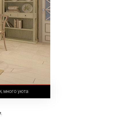
и, много уюта
.