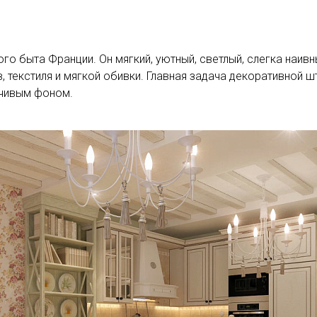
ого быта Франции. Он мягкий, уютный, светлый, слегка наив
, текстиля и мягкой обивки. Главная задача декоративной ш
зчивым фоном.