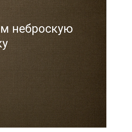
ем неброскую
ку