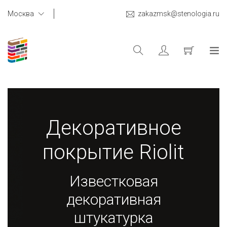
Москва
zakazmsk@stenologia.ru
Декоративное
покрытие Riolit
Известковая
декоративная
штукатурка