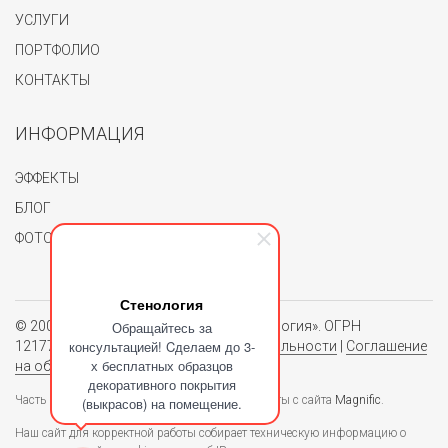
УСЛУГИ
ПОРТФОЛИО
КОНТАКТЫ
ИНФОРМАЦИЯ
ЭФФЕКТЫ
БЛОГ
ФОТО
Стенология
© 2004 - 2026. Группа компаний «Стенология». ОГРН
Обращайтесь за
консультацией! Cделаем до 3-
1217700062150.
Политика конфиденциальности
|
Соглашение
х бесплатных образцов
на обработку персональных данных
декоративного покрытия
Часть изображений, используемых в блоге взяты с сайта
Magnific
.
(выкрасов) на помещение.
Наш сайт для корректной работы собирает техническую информацию о